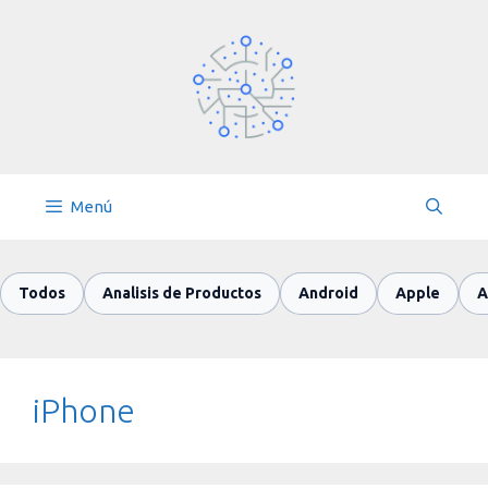
Saltar
al
contenido
Menú
Todos
Analisis de Productos
Android
Apple
A
iPhone