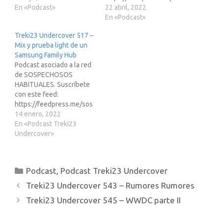
e de afiliados de Amazon:
En «Podcast»
pechososhabitualesEnlac
22 abril, 2022
https://www.treki23.com/
e de afiliados de Amazon:
En «Podcast»
amazonLibro saca partido
https://www.treki23.com/
Treki23 Undercover 517 –
a tu Apple Watch
amazonLibro saca partido
Mix y prueba light de un
(volumen 2):
a tu Apple Watch
Samsung Family Hub
https://www.treki23.c...
(volumen 2):
Podcast asociado a la red
https://www.treki23.c...
de SOSPECHOSOS
HABITUALES. Suscríbete
con este feed:
https://feedpress.me/sos
pechososhabitualesEnlac
14 enero, 2022
e de afiliados de Amazon:
En «Podcast Treki23
https://www.treki23.com/
Undercover»
amazonLibro saca partido
a tu Apple Watch
(volumen 2):
Categorías
Podcast
,
Podcast Treki23 Undercover
https://www.treki23.c...
Treki23 Undercover 543 – Rumores Rumores
Treki23 Undercover 545 – WWDC parte II