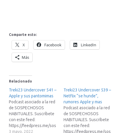
Comparte esto:
X
Facebook
LinkedIn
Más
Relacionado
Treki23 Undercover 541 –
Treki23 Undercover 539 –
Apple y sus pantomimas
Netflix “se hunde”,
Podcast asociado a la red
rumores Apple y mas
de SOSPECHOSOS
Podcast asociado a la red
HABITUALES. Suscríbete
de SOSPECHOSOS
con este feed:
HABITUALES. Suscríbete
https://feedpress.me/sos
con este feed:
pechososhabitualesEnlac
3 mayo, 2022
https://feedpress.me/sos