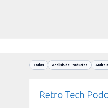
Saltar
al
contenido
Todos
Analisis de Productos
Androi
Retro Tech Podc