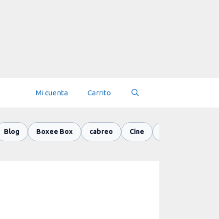
Mi cuenta
Carrito
Blog
Boxee Box
cabreo
Cine
Colaboracion ciu