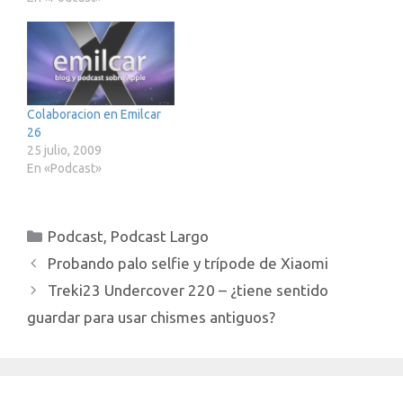
Colaboracion en Emilcar
26
25 julio, 2009
En «Podcast»
Categorías
Podcast
,
Podcast Largo
Probando palo selfie y trípode de Xiaomi
Treki23 Undercover 220 – ¿tiene sentido
guardar para usar chismes antiguos?