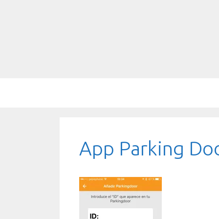
Saltar
al
contenido
App Parking Doo