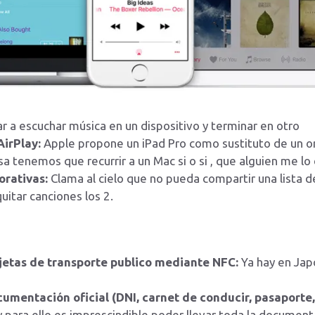
 a escuchar música en un dispositivo y terminar en otro
irPlay:
Apple propone un iPad Pro como sustituto de un o
a tenemos que recurrir a un Mac si o si , que alguien me lo
orativas:
Clama al cielo que no pueda compartir una lista d
itar canciones los 2.
rjetas de transporte publico mediante NFC:
Ya hay en Japó
umentación oficial (DNI, carnet de conducir, pasaporte,
y para ello es imprescindible poder llevar toda la document