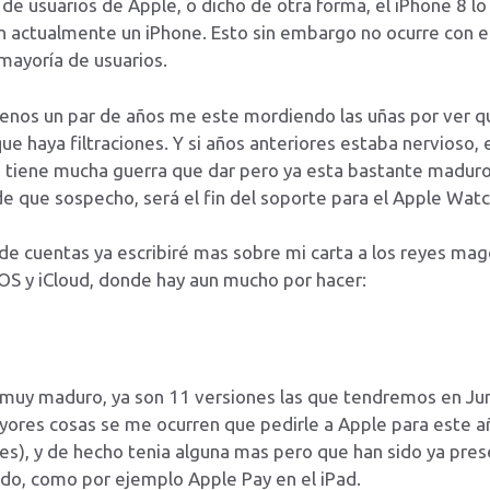
 de usuarios de Apple, o dicho de otra forma, el iPhone 8 lo
 actualmente un iPhone. Esto sin embargo no ocurre con 
mayoría de usuarios.
menos un par de años me este mordiendo las uñas por ver 
que haya filtraciones. Y si años anteriores estaba nervioso
un tiene mucha guerra que dar pero ya esta bastante madu
 que sospecho, será el fin del soporte para el Apple Watch
de cuentas ya escribiré mas sobre mi carta a los reyes m
OS y iCloud, donde hay aun mucho por hacer:
 muy maduro, ya son 11 versiones las que tendremos en Juni
yores cosas se me ocurren que pedirle a Apple para este a
es), y de hecho tenia alguna mas pero que han sido ya pre
do, como por ejemplo Apple Pay en el iPad.