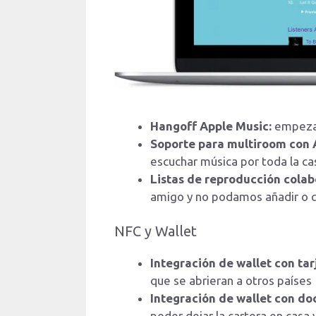
Hangoff Apple Music:
empezar
Soporte para multiroom con A
escuchar música por toda la cas
Listas de reproducción colab
amigo y no podamos añadir o qu
NFC y Wallet
Integración de wallet con ta
que se abrieran a otros países
Integración de wallet con doc
poder dejar la cartera en casa 