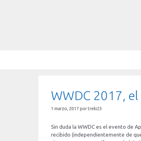
Saltar
al
contenido
WWDC 2017, el e
1 marzo, 2017
por
treki23
Sin duda la WWDC es el evento de Ap
recibido (independientemente de que 