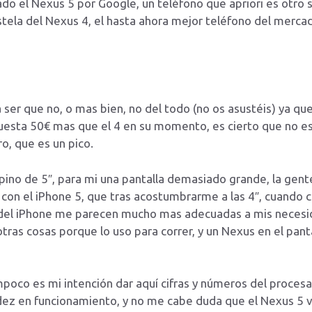
ado el Nexus 5 por Google, un teléfono que apriori es otro 
stela del Nexus 4, el hasta ahora mejor teléfono del mercad
ser que no, o mas bien, no del todo (no os asustéis) ya que
cuesta 50€ mas que el 4 en su momento, es cierto que no 
, que es un pico.
pino de 5″, para mi una pantalla demasiado grande, la gent
 con el iPhone 5, que tras acostumbrarme a las 4″, cuando 
s del iPhone me parecen mucho mas adecuadas a mis neces
otras cosas porque lo uso para correr, y un Nexus en el pa
poco es mi intención dar aquí cifras y números del proce
uidez en funcionamiento, y no me cabe duda que el Nexus 5 v