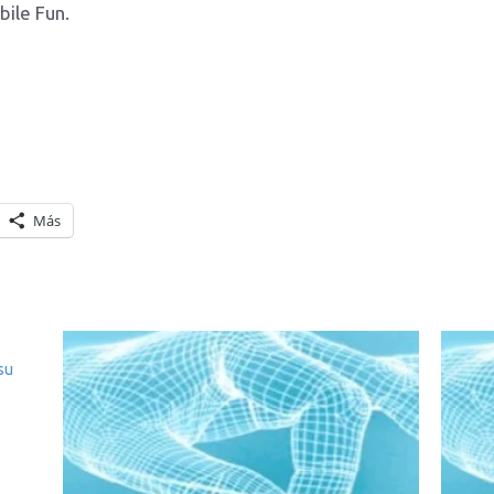
ile Fun.
Más
su