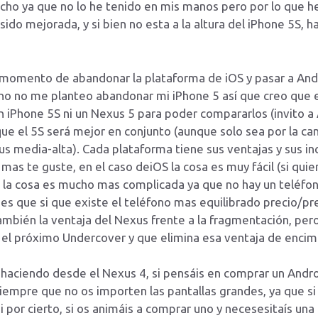
o ya que no lo he tenido en mis manos pero por lo que he 
 sido mejorada, y si bien no esta a la altura del iPhone 5S, 
 momento de abandonar la plataforma de iOS y pasar a And
o no me planteo abandonar mi iPhone 5 así que creo que es
n iPhone 5S ni un Nexus 5 para poder compararlos (invito
ue el 5S será mejor en conjunto (aunque solo sea por la cam
us media-alta). Cada plataforma tiene sus ventajas y sus i
as te guste, en el caso deiOS la cosa es muy fácil (si quiere
 la cosa es mucho mas complicada ya que no hay un teléf
 es que si que existe el teléfono mas equilibrado precio/p
mbién la ventaja del Nexus frente a la fragmentación, pe
 el próximo Undercover y que elimina esa ventaja de encim
 haciendo desde el Nexus 4, si pensáis en comprar un Androi
siempre que no os importen las pantallas grandes, ya que si
por cierto, si os animáis a comprar uno y necesesitaís una