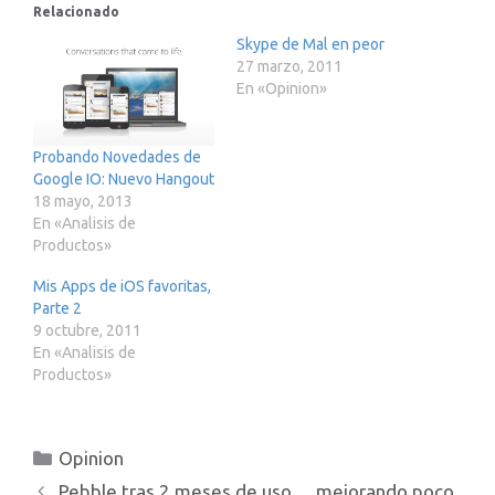
Relacionado
Skype de Mal en peor
27 marzo, 2011
En «Opinion»
Probando Novedades de
Google IO: Nuevo Hangout
18 mayo, 2013
En «Analisis de
Productos»
Mis Apps de iOS favoritas,
Parte 2
9 octubre, 2011
En «Analisis de
Productos»
Categorías
Opinion
Pebble tras 2 meses de uso… mejorando poco