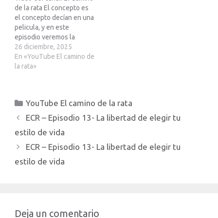
de la rata El concepto es
el concepto decían en una
pelicula, y en este
episodio veremos la
diferencia entre estar en
26 diciembre, 2025
el camino, salir del camino,
En «YouTube El camino de
tener libertad financiera, y
la rata»
ser rico. Podcast
perteneciente a la Red23,
mas info en Telegram ?
Categorías
YouTube El camino de la rata
https://t.me/red23es?
Libro la…
ECR – Episodio 13- La libertad de elegir tu
estilo de vida
ECR – Episodio 13- La libertad de elegir tu
estilo de vida
Deja un comentario