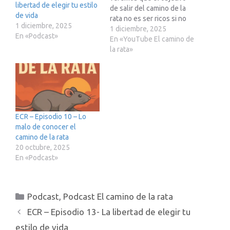
libertad de elegir tu estilo
de salir del camino de la
de vida
rata no es ser ricos si no
1 diciembre, 2025
tener libertad para elegir
1 diciembre, 2025
En «Podcast»
como queremos vivir
En «YouTube El camino de
Podcast perteneciente a
la rata»
la Red23, mas info en
Telegram ?
https://t.me/red23es? Si
estas pensando en
adquirir…
ECR – Episodio 10 – Lo
malo de conocer el
camino de la rata
20 octubre, 2025
En «Podcast»
Categorías
Podcast
,
Podcast El camino de la rata
ECR – Episodio 13- La libertad de elegir tu
estilo de vida