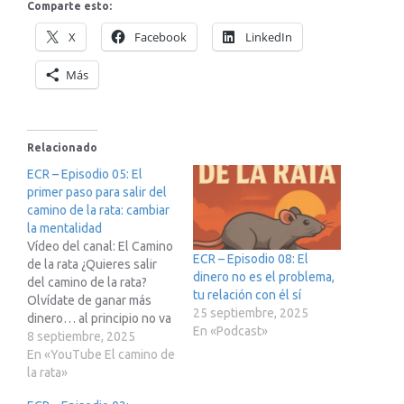
Comparte esto:
X
Facebook
LinkedIn
Más
Relacionado
ECR – Episodio 05: El
primer paso para salir del
camino de la rata: cambiar
la mentalidad
Vídeo del canal: El Camino
ECR – Episodio 08: El
de la rata ¿Quieres salir
dinero no es el problema,
del camino de la rata?
tu relación con él sí
Olvídate de ganar más
25 septiembre, 2025
dinero… al principio no va
En «Podcast»
de eso. Va de cómo
8 septiembre, 2025
piensas. “Con la
En «YouTube El camino de
mentalidad equivocada,
la rata»
aunque ganes el doble,