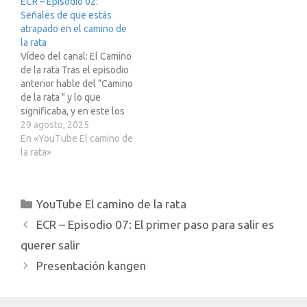
ECR – Episodio 02:
acabarás igual de
Señales de que estás
atrapado. Podcast
atrapado en el camino de
perteneciente a la Red23,
la rata
mas info en…
Vídeo del canal: El Camino
de la rata Tras el episodio
anterior hable del "Camino
de la rata " y lo que
significaba, y en este los
primeros pasos para
29 agosto, 2025
identificarlo. Podcast
En «YouTube El camino de
perteneciente a la Red23,
la rata»
mas info en Telegram
https://t.me/red23es Si
estas pensando en
Categorías
YouTube El camino de la rata
adquirir un Tesla te
paso…
ECR – Episodio 07: El primer paso para salir es
querer salir
Presentación kangen