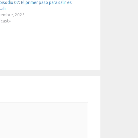
pisodio 07: El primer paso para salir es
alir
iembre, 2025
dcast»