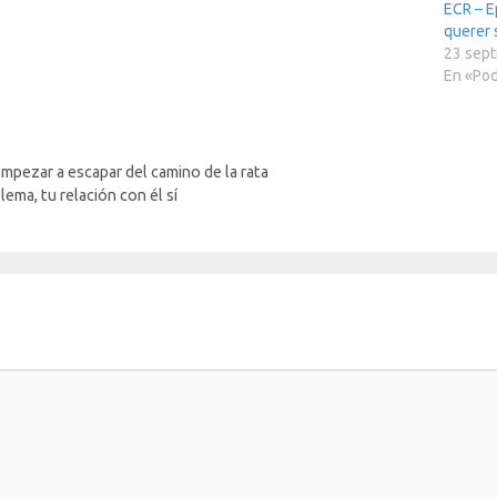
ECR – E
querer s
23 sept
En «Po
empezar a escapar del camino de la rata
ema, tu relación con él sí