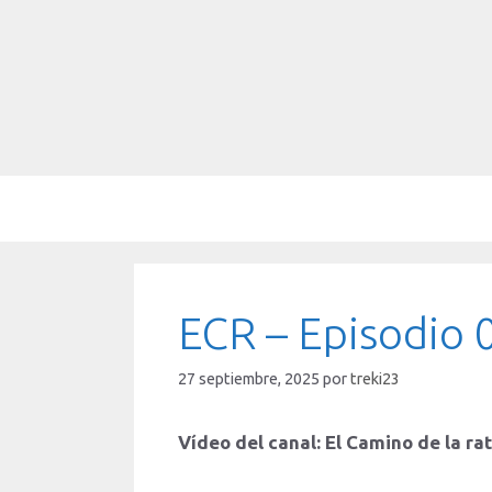
Saltar
al
contenido
ECR – Episodio 07
27 septiembre, 2025
por
treki23
Vídeo del canal: El Camino de la ra