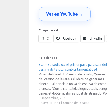
Ver en YouTube →
Comparte esto:
X
Facebook
LinkedIn
Relacionado
ECR – Episodio 05: El primer paso para salir del
camino de la rata: cambiar la mentalidad
Vídeo del canal: El Camino de la rata ¿Quieres s
del camino de la rata? Olvídate de ganar más
dinero… al principio no va de eso. Va de cómo
piensas. “Con la mentalidad equivocada, aunq
ganes el doble, acabarás igual de atrapado. P
perteneciente a la Red23, mas info en…
8 septiembre, 2025
En «YouTube El camino de la rata»