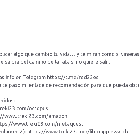
licar algo que cambió tu vida… y te miran como si vinieras
saldra del camino de la rata si no quiere salir.
as info en Telegram https://t.me/red23es
sla te paso mi enlace de recomendación para que pueda ob
eridos:
treki23.com/octopus
ps://www.treki23.com/amazon
https://www.treki23.com/metaquest
(volumen 2): https://www.treki23.com/libroapplewatch