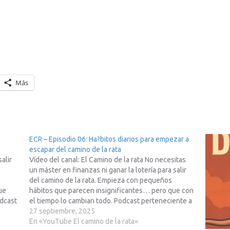
Más
ECR – Episodio 06: Ha?bitos diarios para empezar a
escapar del camino de la rata
alir
Vídeo del canal: El Camino de la rata No necesitas
un máster en finanzas ni ganar la lotería para salir
del camino de la rata. Empieza con pequeños
ue
hábitos que parecen insignificantes… pero que con
odcast
el tiempo lo cambian todo. Podcast perteneciente a
la Red23, mas info en Telegram
27 septiembre, 2025
https://t.me/red23es…
En «YouTube El camino de la rata»