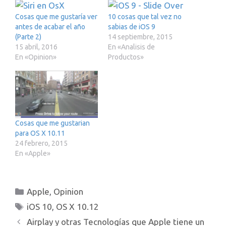
Cosas que me gustaría ver
10 cosas que tal vez no
antes de acabar el año
sabias de iOS 9
(Parte 2)
14 septiembre, 2015
15 abril, 2016
En «Analisis de
En «Opinion»
Productos»
Cosas que me gustarian
para OS X 10.11
24 febrero, 2015
En «Apple»
Categorías
Apple
,
Opinion
Etiquetas
iOS 10
,
OS X 10.12
Airplay y otras Tecnologías que Apple tiene un