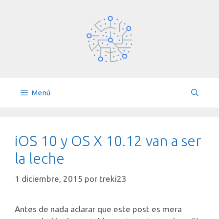
Saltar
al
contenido
Menú
iOS 10 y OS X 10.12 van a ser
la leche
1 diciembre, 2015
por
treki23
Antes de nada aclarar que este post es mera