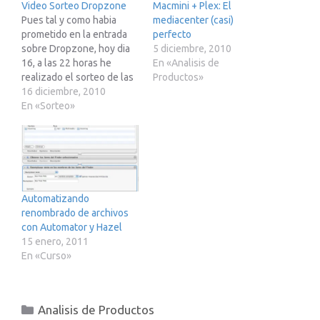
Video Sorteo Dropzone
Macmini + Plex: El
Pues tal y como habia
mediacenter (casi)
prometido en la entrada
perfecto
sobre Dropzone, hoy dia
5 diciembre, 2010
16, a las 22 horas he
En «Analisis de
realizado el sorteo de las
Productos»
5 licencias de Dropzone
16 diciembre, 2010
por cortesia de Aptonic.
En «Sorteo»
Durante el video he
comedido un pequeño
error que he detectado
durante la edicion, en vez
de poner…
Automatizando
renombrado de archivos
con Automator y Hazel
15 enero, 2011
En «Curso»
Categorías
Analisis de Productos