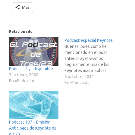
Más
Relacionado
Podcast especial Keynote
Buenas, pues como he
mencionado en el post
anterior ayer vivimos
seguramente una de las
Podcast 4 ya disponible
keynotes mas insulsas
3 octubre, 2008
que recuerde en mi corta
5 octubre, 2011
En «Podcast»
vida keynotera pero eso
En «Podcast»
no nos impidio grabar al
compañero Mich y a mi
mismo, junto a los
ilustres Mahong, DoAlvar
es y Tazzito (e in extremis
con la irrepetible Nacu),
Podcast 107 – Emisión
un podcast de
Anticipada de Keynote de
seguimiento en…
día 23