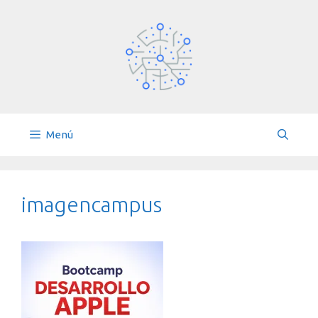
Saltar
al
contenido
Menú
imagencampus