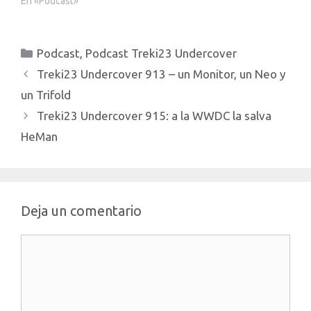
En «Podcast»
Categorías
Podcast
,
Podcast Treki23 Undercover
Treki23 Undercover 913 – un Monitor, un Neo y
un Trifold
Treki23 Undercover 915: a la WWDC la salva
HeMan
Deja un comentario
Comentario