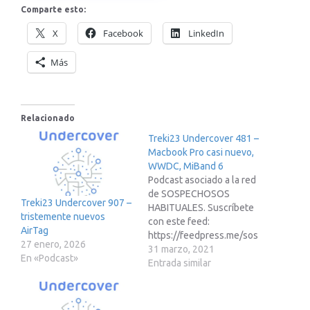
Comparte esto:
X
Facebook
LinkedIn
Más
Relacionado
Treki23 Undercover 481 –
Macbook Pro casi nuevo,
WWDC, MiBand 6
Podcast asociado a la red
de SOSPECHOSOS
Treki23 Undercover 907 –
HABITUALES. Suscríbete
tristemente nuevos
con este feed:
AirTag
https://feedpress.me/sos
27 enero, 2026
pechososhabitualesEnlac
31 marzo, 2021
En «Podcast»
e a video sobre macs:
Entrada similar
https://youtu.be/64pA6-
8YysgEnlace de afiliados
de Amazon: