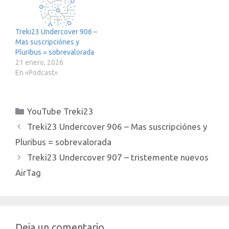
https://www.treki23.com/
amazonLibro saca par...
Treki23 Undercover 906 –
Mas suscripciónes y
Pluribus = sobrevalorada
21 enero, 2026
En «Podcast»
Categorías
YouTube Treki23
Treki23 Undercover 906 – Mas suscripciónes y
Pluribus = sobrevalorada
Treki23 Undercover 907 – tristemente nuevos
AirTag
Deja un comentario