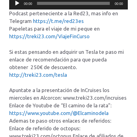
Reproductor
00:00
00:00
de
Podcast perteneciente a la Red23, mas info en
audio
Telegram
https://t.me/red23es
Papeletas para el viaje de mi peque en
https://treki23.com/ViajeFinCurso
Si estas pensando en adquirir un Tesla te paso mi
enlace de recomendación para que pueda
obtener 250€ de descuento.
http://treki23.com/tesla
Apuntate a la presentación de InCruises los
miercoles en Alcorcon: www.treki23.com/incruises
Enlace de Youtube de “El camino de la rata”:
https://www.youtube.com/@Elcaminodela
Ademas te paso otros enlaces de referidos:
Enlace de referido de octopus:
www.treki23.com/octopus Enlace de afiliados de