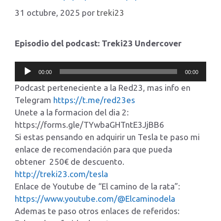
31 octubre, 2025
por
treki23
Episodio del podcast: Treki23 Undercover
Reproductor
00:00
00:00
de
Podcast perteneciente a la Red23, mas info en
audio
Telegram
https://t.me/red23es
Unete a la formacion del dia 2:
https://forms.gle/TYwbaGHTntE3JjBB6
Si estas pensando en adquirir un Tesla te paso mi
enlace de recomendación para que pueda
obtener 250€ de descuento.
http://treki23.com/tesla
Enlace de Youtube de “El camino de la rata”:
https://www.youtube.com/@Elcaminodela
Ademas te paso otros enlaces de referidos: