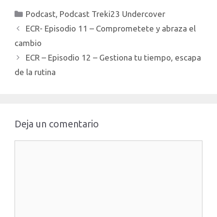
recomendación para que
referidos:Enlace de
Categorías
Podcast
,
Podcast Treki23 Undercover
pueda obtener 250€ de
referido de…
descuento.
ECR- Episodio 11 – Comprometete y abraza el
http://treki23.com/tesla
cambio
Enlace para apuntarte a
Mike”s Academy:
ECR – Episodio 12 – Gestiona tu tiempo, escapa
https://treki23.com/mikes
de la rutina
Ademas te paso otros
enlaces de referidos:…
Deja un comentario
Comentario