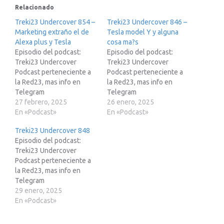
Relacionado
Treki23 Undercover 854 –
Treki23 Undercover 846 –
Marketing extraño el de
Tesla model Y y alguna
Alexa plus y Tesla
cosa ma?s
Episodio del podcast:
Episodio del podcast:
Treki23 Undercover
Treki23 Undercover
Podcast perteneciente a
Podcast perteneciente a
la Red23, mas info en
la Red23, mas info en
Telegram
Telegram
https://t.me/red23esSi
27 febrero, 2025
https://t.me/red23es Si
26 enero, 2025
estas pensando en
En «Podcast»
estas pensando en
En «Podcast»
adquirir un Tesla te paso
adquirir un Tesla te paso
Treki23 Undercover 848
mi enlace de
mi enlace de
Episodio del podcast:
recomendación para que
recomendación para que
Treki23 Undercover
pueda obtener 250€ de
pueda obtener 250€ de
Podcast perteneciente a
descuento.
descuento.
la Red23, mas info en
http://treki23.com/teslaEn
http://treki23.com/tesla
Telegram
lace para apuntarte a
Enlace para apuntarte a
https://t.me/red23es Si
29 enero, 2025
Mike”s Academy:
Mike”s Academy:
estas pensando en
En «Podcast»
https://treki23.com/mikes
https://treki23.com/mikes
adquirir un Tesla te paso
Ademas te paso otros
Ademas te paso otros
mi enlace de
enlaces de
enlaces de referidos:…