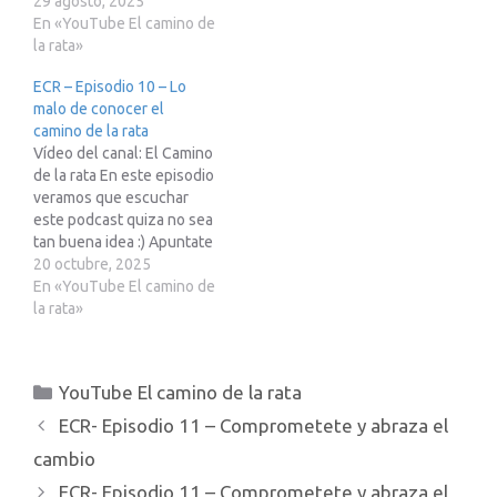
primeros pasos para
29 agosto, 2025
identificarlo. Podcast
En «YouTube El camino de
perteneciente a la Red23,
la rata»
mas info en Telegram
ECR – Episodio 10 – Lo
https://t.me/red23es Si
malo de conocer el
estas pensando en
camino de la rata
adquirir un Tesla te
Vídeo del canal: El Camino
paso…
de la rata En este episodio
veramos que escuchar
este podcast quiza no sea
tan buena idea :) Apuntate
al evento free del 2 de
20 octubre, 2025
noviembre:
En «YouTube El camino de
https://forms.gle/X63QXc
la rata»
KB5CoThNBQ7 Podcast
perteneciente a la Red23,
mas info en Telegram ?
Categorías
YouTube El camino de la rata
https://t.me/red23es? Si
estas pensando en
ECR- Episodio 11 – Comprometete y abraza el
adquirir un Tesla te paso
cambio
mi…
ECR- Episodio 11 – Comprometete y abraza el