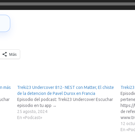
→
Más
ún más
Treki23 Undercover 812- NEST con Matter, El chiste
Treki2
de la detencion de Pavel Durox en Francia
Episodi
uchar
Episodio del podcast: Treki23 Undercover Escuchar
pertene
episodio en tu app →
https:/
25 agosto, 2024
de refe
En «Podcast»
www.tre
Amazon
12 octu
de afil
En «Po