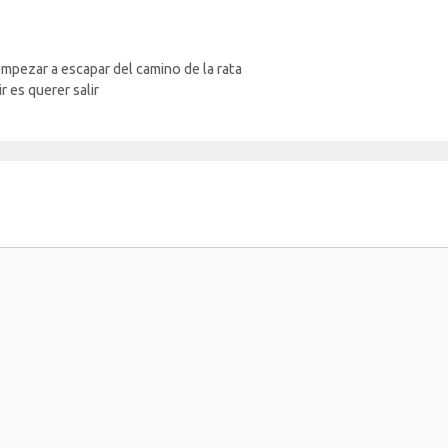
https:/
episodi
empezar a escapar del camino de la rata
r es querer salir