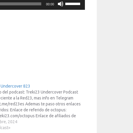
Utiliza
00:00
las
teclas
de
flecha
arriba/abajo
para
aumentar
o
disminuir
el
volumen.
3 Undercover 823
o del podcast: Treki23 Undercover Podcast
ciente a la Red23, mas info en Telegram
/t.me/red23es Ademas te paso otros enlaces
ridos: Enlace de referido de octopus:
ki23.com/octopus Enlace de afiliados de
: https://www.treki23.com/amazon Enlace
bre, 2024
iados de Meta Quest:
dcast»