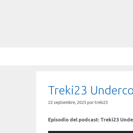
Saltar
al
contenido
Treki23 Underco
22 septiembre, 2025
por
treki23
Episodio del podcast: Treki23 Und