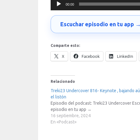
Reproductor
00:00
de
audio
Escuchar episodio en tu app 
Comparte esto:
X
Facebook
LinkedIn
Relacionado
Treki23 Undercover 816- Keynote , bajando a
el listón
Episodio del podcast: Treki23 Undercover Esc
episodio en tu app →
16 septiembre, 2024
En «Podcast»