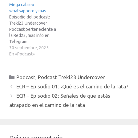
Mega cabreo
pueda obtener 250€ de
recomendación para que
whatsappero y mas
descuento.
pueda obtener 250€ de
Episodio del podcast:
http://treki23.com/tesla
descuento.
Treki23 Undercover
Enlace para apuntarte a
http://treki23.com/tesla
Podcast perteneciente a
Mike”s Academy:
Enlace para apuntarte a
la Red23, mas info en
https://treki23.com/mikes
Mike”s Academy:
Telegram
Enlace para episodio 3 en
https://treki23.com/mikes
https://t.me/red23esSi
30 septiembre, 2025
Youtube de…
Enlace para episodio 3 en
estas pensando en
En «Podcast»
Youtube de “El…
adquirir un Tesla te paso
mi enlace de
recomendación para que
Categorías
Podcast
,
Podcast Treki23 Undercover
pueda obtener 250€ de
descuento.
ECR – Episodio 01: ¿Qué es el camino de la rata?
http://treki23.com/teslaEn
ECR – Episodio 02: Señales de que estás
lace para apuntarte a
Mike”s Academy:
atrapado en el camino de la rata
https://treki23.com/mikes
Enlace para episodio 3 en
Youtube de “El camino…
Deja un comentario