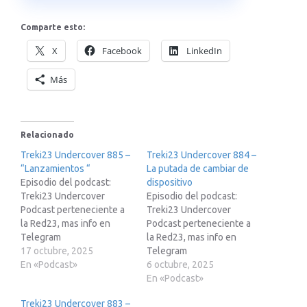
Comparte esto:
X
Facebook
LinkedIn
Más
Relacionado
Treki23 Undercover 885 –
Treki23 Undercover 884 –
“Lanzamientos “
La putada de cambiar de
Episodio del podcast:
dispositivo
Treki23 Undercover
Episodio del podcast:
Podcast perteneciente a
Treki23 Undercover
la Red23, mas info en
Podcast perteneciente a
Telegram
la Red23, mas info en
https://t.me/red23es Si
17 octubre, 2025
Telegram
estas pensando en
En «Podcast»
https://t.me/red23esSi
6 octubre, 2025
adquirir un Tesla te paso
estas pensando en
En «Podcast»
mi enlace de
adquirir un Tesla te paso
Treki23 Undercover 883 –
recomendación para que
mi enlace de