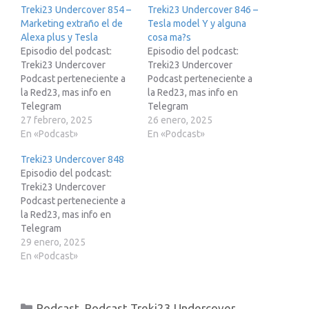
Treki23 Undercover 854 –
Treki23 Undercover 846 –
Marketing extraño el de
Tesla model Y y alguna
Alexa plus y Tesla
cosa ma?s
Episodio del podcast:
Episodio del podcast:
Treki23 Undercover
Treki23 Undercover
Podcast perteneciente a
Podcast perteneciente a
la Red23, mas info en
la Red23, mas info en
Telegram
Telegram
https://t.me/red23esSi
27 febrero, 2025
https://t.me/red23es Si
26 enero, 2025
estas pensando en
En «Podcast»
estas pensando en
En «Podcast»
adquirir un Tesla te paso
adquirir un Tesla te paso
Treki23 Undercover 848
mi enlace de
mi enlace de
Episodio del podcast:
recomendación para que
recomendación para que
Treki23 Undercover
pueda obtener 250€ de
pueda obtener 250€ de
Podcast perteneciente a
descuento.
descuento.
la Red23, mas info en
http://treki23.com/teslaEn
http://treki23.com/tesla
Telegram
lace para apuntarte a
Enlace para apuntarte a
https://t.me/red23es Si
29 enero, 2025
Mike”s Academy:
Mike”s Academy:
estas pensando en
En «Podcast»
https://treki23.com/mikes
https://treki23.com/mikes
adquirir un Tesla te paso
Ademas te paso otros
Ademas te paso otros
mi enlace de
enlaces de
enlaces de referidos:…
recomendación para que
referidos:Enlace de
Categorías
Podcast
,
Podcast Treki23 Undercover