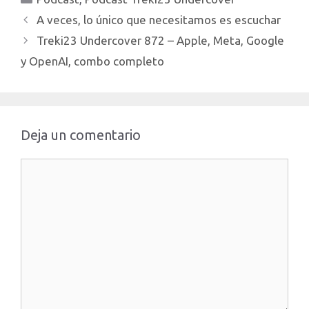
pueda obtener 250€ de
referido de…
descuento.
A veces, lo único que necesitamos es escuchar
http://treki23.com/tesla
Treki23 Undercover 872 – Apple, Meta, Google
Enlace para apuntarte a
Mike”s Academy:
y OpenAI, combo completo
https://treki23.com/mikes
Ademas te paso otros
enlaces de referidos:…
Deja un comentario
Comentario