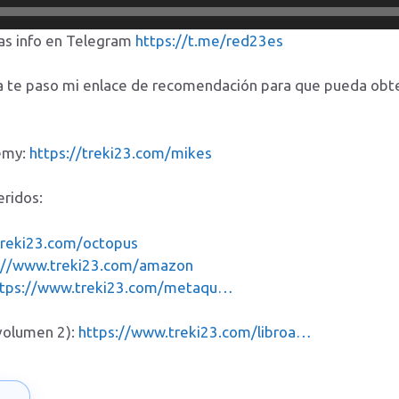
as info en Telegram
https://t.me/red23es
sla te paso mi enlace de recomendación para que pueda ob
demy:
https://treki23.com/mikes
eridos:
reki23.com/octopus
://www.treki23.com/amazon
ttps://www.treki23.com/metaqu…
(volumen 2):
https://www.treki23.com/libroa…