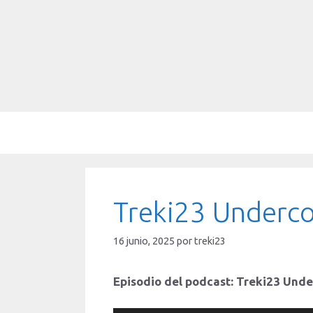
Saltar
al
contenido
Treki23 Underco
16 junio, 2025
por
treki23
Episodio del podcast: Treki23 Und