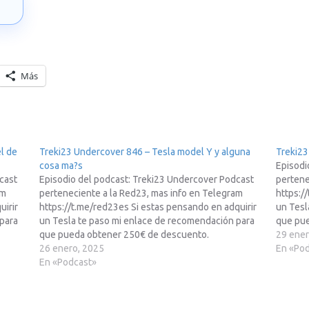
→
Más
l de
Treki23 Undercover 846 – Tesla model Y y alguna
Treki2
cosa ma?s
Episodi
cast
Episodio del podcast: Treki23 Undercover Podcast
pertene
am
perteneciente a la Red23, mas info en Telegram
https:/
uirir
https://t.me/red23es Si estas pensando en adquirir
un Tesl
para
un Tesla te paso mi enlace de recomendación para
que pu
que pueda obtener 250€ de descuento.
http://
29 ener
 a
http://treki23.com/tesla Enlace para apuntarte a
26 enero, 2025
Mike”s 
En «Po
demas
Mike”s Academy: https://treki23.com/mikes Ademas
En «Podcast»
te paso
te paso otros enlaces de referidos:…