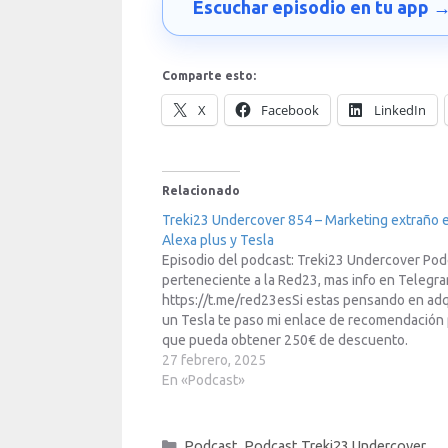
Escuchar episodio en tu app 
Comparte esto:
X
Facebook
LinkedIn
Relacionado
Treki23 Undercover 854 – Marketing extraño e
Alexa plus y Tesla
Episodio del podcast: Treki23 Undercover Pod
perteneciente a la Red23, mas info en Telegr
https://t.me/red23esSi estas pensando en adq
un Tesla te paso mi enlace de recomendación 
que pueda obtener 250€ de descuento.
http://treki23.com/teslaEnlace para apuntarte
27 febrero, 2025
Mike”s Academy: https://treki23.com/mikesA
En «Podcast»
te paso otros enlaces de referidos:Enlace de
referido de…
Categorías
Podcast
,
Podcast Treki23 Undercover