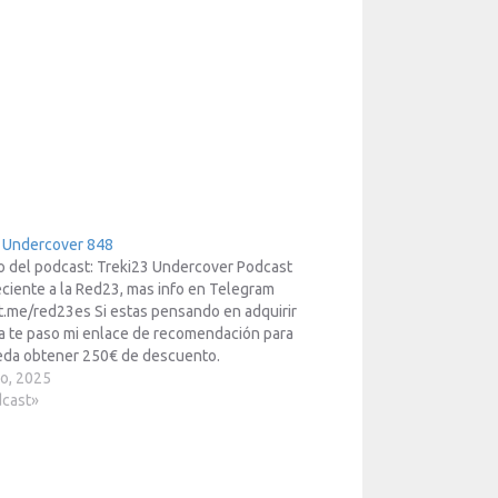
3 Undercover 848
o del podcast: Treki23 Undercover Podcast
ciente a la Red23, mas info en Telegram
/t.me/red23es Si estas pensando en adquirir
a te paso mi enlace de recomendación para
eda obtener 250€ de descuento.
treki23.com/tesla Enlace para apuntarte a
o, 2025
Academy: https://treki23.com/mikes Ademas
dcast»
 otros enlaces de referidos:…