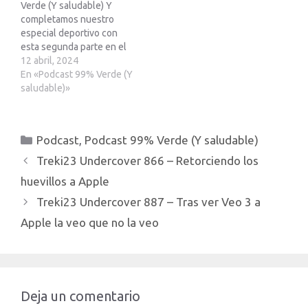
Verde (Y saludable) Y
???????????
completamos nuestro
https://treki23.com/tesla?
especial deportivo con
???????????????????????????
esta segunda parte en el
??…
que tenemos de nuevo a
12 abril, 2024
MacTrompa con nosotros,
En «Podcast 99% Verde (Y
y entrevistamos a Bianca y
saludable)»
Raul, quienes ya
estuvieron en el podcast
hace unos meses
Categorías
Podcast
,
Podcast 99% Verde (Y saludable)
hablando de sus coches
electricos, y quienes en
Treki23 Undercover 866 – Retorciendo los
esta…
huevillos a Apple
Treki23 Undercover 887 – Tras ver Veo 3 a
Apple la veo que no la veo
Deja un comentario