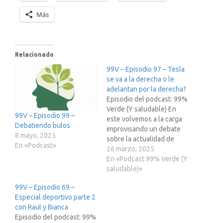
Más
Relacionado
99V – Episodio 97 – Tesla
se va a la derecha o le
adelantan por la derecha?
Episodio del podcast: 99%
Verde (Y saludable) En
99V – Episodio 99 –
este volvemos a la carga
Debatiendo bulos
improvisando un debate
8 mayo, 2025
sobre la actualidad de
En «Podcast»
Tesla y la competencia.
26 marzo, 2025
Recuerda que si estas
En «Podcast 99% Verde (Y
pensando en adquirir un
saludable)»
Tesla puedes usar esta
99V – Episodio 69 –
enlace de recomendación
Especial deportivo parte 2
y obtener un descuento
con Raul y Bianca
de 250 € en tu nuevo
Episodio del podcast: 99%
coche. ????????????????????