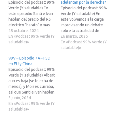
Episodio del podcast: 99%
adelantan por la derecha?
Verde (Y saludable) En
Episodio del podcast: 99%
este episodio Santi e Ivan
Verde (Y saludable) En
hablan del precio del R5
este volvemos a la carga
electrico "barato" y mas
improvisando un debate
cositas relacionadas con
25 octubre, 2024
sobre la actualidad de
Tesla: Precio R5 Barato
En «Podcast 99% Verde (Y
Tesla y la competencia.
26 marzo, 2025
Tesla Podria lanzar Model
saludable)»
Recuerda que si estas
En «Podcast 99% Verde (Y
Y de 1000 km Deman a
pensando en adquirir un
saludable)»
Tesla por inspirarse en
Tesla puedes usar esta
99V – Episodio 74 – FSD
Yo,Robot y BladeRunner
enlace de recomendación
en EU y China
20249 Tesla dara
y obtener un descuento
Episodio del podcast: 99%
resultados…
de 250 € en tu nuevo
Verde (Y saludable) Albert
coche. ????????????????????
aun es baja (se le echa de
???????????
menos), y Moises curraba,
https://treki23.com/tesla?
asi que Santi e Ivan hablan
???????????????????????????
solitos de: Tesla FSD
3 junio, 2024
??…
llegara pronto a China y
En «Podcast 99% Verde (Y
poco despues a Europa
saludable)»
Unete al canal de
Telegram de la Red23
(Treki23 Undercover, 99%