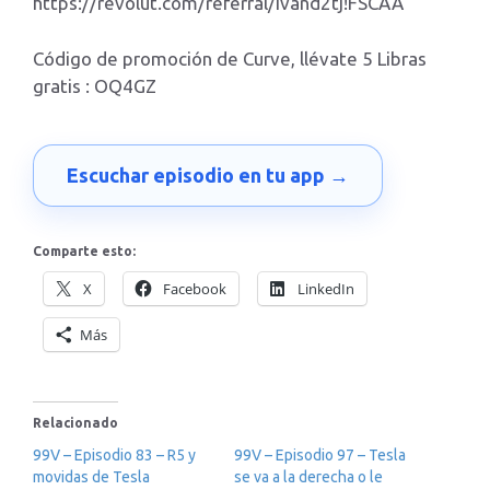
https://revolut.com/referral/ivand2tj!FSCAA
Código de promoción de Curve, llévate 5 Libras
gratis : OQ4GZ
Escuchar episodio en tu app →
Comparte esto:
X
Facebook
LinkedIn
Más
Relacionado
99V – Episodio 83 – R5 y
99V – Episodio 97 – Tesla
movidas de Tesla
se va a la derecha o le