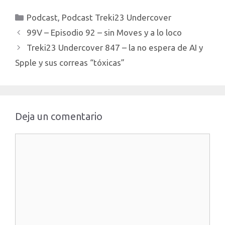
https://treki23.com/mikes
enlaces de
recomendación para que
Ademas…
referidos:Enlace de
Categorías
Podcast
,
Podcast Treki23 Undercover
pueda obtener 250€ de
referido de…
descuento.
99V – Episodio 92 – sin Moves y a lo loco
http://treki23.com/tesla
Treki23 Undercover 847 – la no espera de AI y
Enlace para apuntarte a
Mike”s Academy:
Spple y sus correas “tóxicas”
https://treki23.com/mikes
Ademas te paso otros
enlaces de referidos:…
Deja un comentario
Comentario