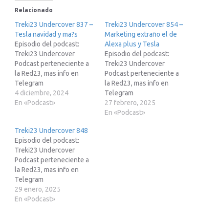
Relacionado
Treki23 Undercover 837 –
Treki23 Undercover 854 –
Tesla navidad y ma?s
Marketing extraño el de
Episodio del podcast:
Alexa plus y Tesla
Treki23 Undercover
Episodio del podcast:
Podcast perteneciente a
Treki23 Undercover
la Red23, mas info en
Podcast perteneciente a
Telegram
la Red23, mas info en
https://t.me/red23es
4 diciembre, 2024
Telegram
Enlace MacBook Air m3
En «Podcast»
https://t.me/red23esSi
27 febrero, 2025
16gb:
estas pensando en
En «Podcast»
https://amzn.to/4eK04gF
adquirir un Tesla te paso
Treki23 Undercover 848
Si estas pensando en
mi enlace de
Episodio del podcast:
adquirir un Tesla te paso
recomendación para que
Treki23 Undercover
mi enlace de
pueda obtener 250€ de
Podcast perteneciente a
recomendación para que
descuento.
la Red23, mas info en
pueda obtener 250€ de
http://treki23.com/teslaEn
Telegram
descuento.
lace para apuntarte a
https://t.me/red23es Si
29 enero, 2025
http://treki23.com/tesla
Mike”s Academy:
estas pensando en
En «Podcast»
Enlace para apuntarte a
https://treki23.com/mikes
adquirir un Tesla te paso
Mike”s Academy:
Ademas te paso otros
mi enlace de