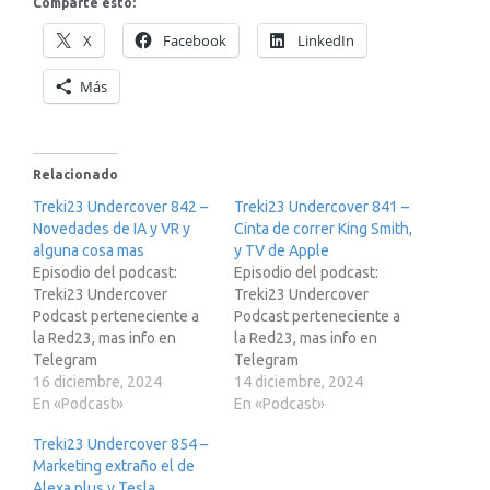
Comparte esto:
X
Facebook
LinkedIn
Más
Relacionado
Treki23 Undercover 842 –
Treki23 Undercover 841 –
Novedades de IA y VR y
Cinta de correr King Smith,
alguna cosa mas
y TV de Apple
Episodio del podcast:
Episodio del podcast:
Treki23 Undercover
Treki23 Undercover
Podcast perteneciente a
Podcast perteneciente a
la Red23, mas info en
la Red23, mas info en
Telegram
Telegram
https://t.me/red23esSi
16 diciembre, 2024
https://t.me/red23esSi
14 diciembre, 2024
estas pensando en
En «Podcast»
estas pensando en
En «Podcast»
adquirir un Tesla te paso
adquirir un Tesla te paso
Treki23 Undercover 854 –
mi enlace de
mi enlace de
Marketing extraño el de
recomendación para que
recomendación para que
Alexa plus y Tesla