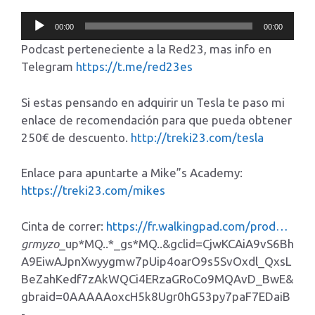
Reproductor
00:00
00:00
de
Podcast perteneciente a la Red23, mas info en
audio
Telegram
https://t.me/red23es
Si estas pensando en adquirir un Tesla te paso mi
enlace de recomendación para que pueda obtener
250€ de descuento.
http://treki23.com/tesla
Enlace para apuntarte a Mike”s Academy:
https://treki23.com/mikes
Cinta de correr:
https://fr.walkingpad.com/prod…
grmyzo
_up*MQ..*_gs*MQ..&gclid=CjwKCAiA9vS6Bh
A9EiwAJpnXwyygmw7pUip4oarO9s5SvOxdl_QxsL
BeZahKedf7zAkWQCi4ERzaGRoCo9MQAvD_BwE&
gbraid=0AAAAAoxcH5k8Ugr0hG53py7paF7EDaiB
-