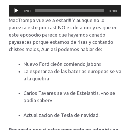
Reproductor
00:00
00:00
de
MacTrompa vuelve a estar!!! Y aunque no lo
audio
parezca este podcast NO es de amor y es que en
este eposodio parece que hayamos cenado
payasetes porque estamos de risas y contando
chistes malos, Aun asi podemos hablar de:
Nuevo Ford «león comiendo jabon»
La esperanza de las baterias europeas se va
a la quiebra
Carlos Tavares se va de Estelantis, «no se
podia saber»
Actualizacion de Tesla de navidad.
Recuerda que si estas pensando en adquirir un