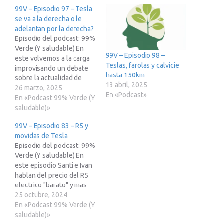
99V – Episodio 97 – Tesla
se va a la derecha o le
adelantan por la derecha?
Episodio del podcast: 99%
Verde (Y saludable) En
99V – Episodio 98 –
este volvemos a la carga
Teslas, farolas y calvicie
improvisando un debate
hasta 150km
sobre la actualidad de
13 abril, 2025
Tesla y la competencia.
26 marzo, 2025
En «Podcast»
Recuerda que si estas
En «Podcast 99% Verde (Y
pensando en adquirir un
saludable)»
Tesla puedes usar esta
99V – Episodio 83 – R5 y
enlace de recomendación
movidas de Tesla
y obtener un descuento
Episodio del podcast: 99%
de 250 € en tu nuevo
Verde (Y saludable) En
coche. ????????????????????
este episodio Santi e Ivan
???????????
hablan del precio del R5
https://treki23.com/tesla?
electrico "barato" y mas
???????????????????????????
cositas relacionadas con
25 octubre, 2024
??…
Tesla: Precio R5 Barato
En «Podcast 99% Verde (Y
Tesla Podria lanzar Model
saludable)»