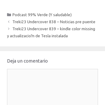
Y de 1000 km Deman a
Tesla por inspirarse en
Yo,Robot y BladeRunner
Categorías
Podcast 99% Verde (Y saludable)
20249 Tesla dara
resultados…
Treki23 Undercover 838 – Noticias pre puente
Treki23 Undercover 839 – kindle color missing
y actualizacio?n de Tesla instalada
Deja un comentario
Comentario