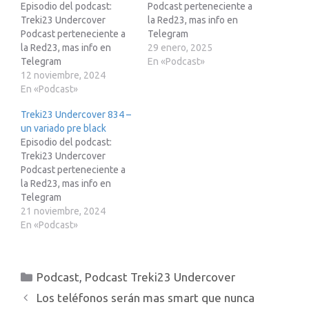
Episodio del podcast:
Podcast perteneciente a
Treki23 Undercover
la Red23, mas info en
Podcast perteneciente a
Telegram
la Red23, mas info en
https://t.me/red23es Si
29 enero, 2025
Telegram
estas pensando en
En «Podcast»
https://t.me/red23esEnlac
12 noviembre, 2024
adquirir un Tesla te paso
e para inscribirs en Mike”s
En «Podcast»
mi enlace de
Academy con descuento
recomendación para que
Treki23 Undercover 834 –
de 10% para siempre:
pueda obtener 250€ de
un variado pre black
https://www.treki23.com/
descuento.
Episodio del podcast:
mikesAdemas te paso
http://treki23.com/tesla
Treki23 Undercover
otros enlaces de
Enlace para apuntarte a
Podcast perteneciente a
referidos:Enlace de
Mike”s Academy:
la Red23, mas info en
referido de octopus:
https://treki23.com/mikes
Telegram
www.treki23.com/octopu
Ademas te paso otros
https://t.me/red23esEnlac
21 noviembre, 2024
sEnlace de afiliados de
enlaces de referidos:…
e para apuntarte a Mike”s
En «Podcast»
Amazon:
Academy:
https://www.treki23.com/
https://treki23.com/mikes
amazonEnlace de
Ademas te paso otros
afiliados de Meta Quest:
Categorías
Podcast
,
Podcast Treki23 Undercover
enlaces de
https://www.treki23.com/
referidos:Enlace de
metaquestLibro saca…
Los teléfonos serán mas smart que nunca
referido de octopus: