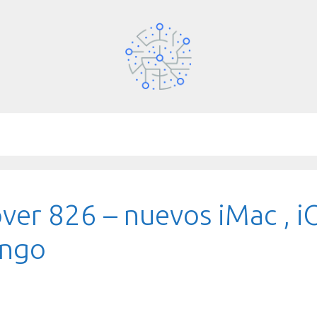
ver 826 – nuevos iMac , i
ingo