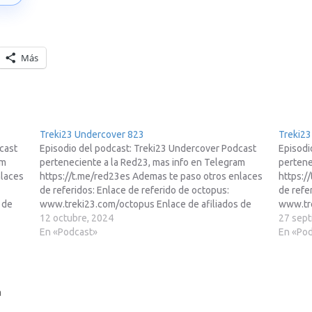
Más
Treki23 Undercover 823
Treki23
cast
Episodio del podcast: Treki23 Undercover Podcast
Episodi
am
perteneciente a la Red23, mas info en Telegram
pertene
nlaces
https://t.me/red23es Ademas te paso otros enlaces
https:/
de referidos: Enlace de referido de octopus:
de refe
 de
www.treki23.com/octopus Enlace de afiliados de
www.tre
lace
Amazon: https://www.treki23.com/amazon Enlace
12 octubre, 2024
Amazon
27 sept
de afiliados de Meta Quest:
En «Podcast»
de afil
En «Po
https://www.treki23.com/metaqu... Escuchar
https:/
episodio en tu app →
episodi
a