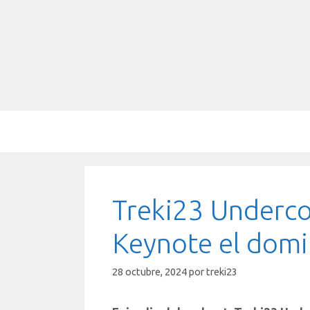
Saltar
al
contenido
Treki23 Underco
Keynote el dom
28 octubre, 2024
por
treki23