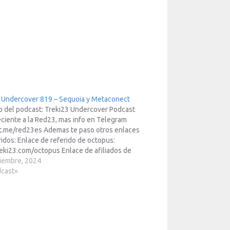
 Undercover 819 – Sequoia y Metaconect
o del podcast: Treki23 Undercover Podcast
ciente a la Red23, mas info en Telegram
/t.me/red23es Ademas te paso otros enlaces
ridos: Enlace de referido de octopus:
ki23.com/octopus Enlace de afiliados de
: https://www.treki23.com/amazon Enlace
iembre, 2024
iados de Meta Quest:
dcast»
/www.treki23.com/metaqu... Escuchar
o en tu app →