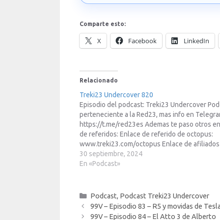
Comparte esto:
X
Facebook
LinkedIn
Relacionado
Treki23 Undercover 820
Episodio del podcast: Treki23 Undercover Pod
perteneciente a la Red23, mas info en Telegr
https://t.me/red23es Ademas te paso otros e
de referidos: Enlace de referido de octopus:
www.treki23.com/octopus Enlace de afiliados
Amazon: https://www.treki23.com/amazon En
30 septiembre, 2024
de afiliados de Meta Quest:
En «Podcast»
https://www.treki23.com/metaqu... Libro saca
partido a tu Apple Watch (volumen 2):…
Categorías
Podcast
,
Podcast Treki23 Undercover
99V – Episodio 83 – R5 y movidas de Tesl
99V – Episodio 84 – El Atto 3 de Alberto