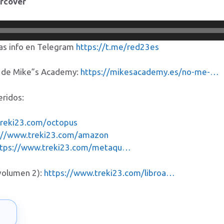
ercover
as info en Telegram
https://t.me/red23es
n de Mike”s Academy:
https://mikesacademy.es/no-me-…
eridos:
reki23.com/octopus
://www.treki23.com/amazon
ttps://www.treki23.com/metaqu…
(volumen 2):
https://www.treki23.com/libroa…
→