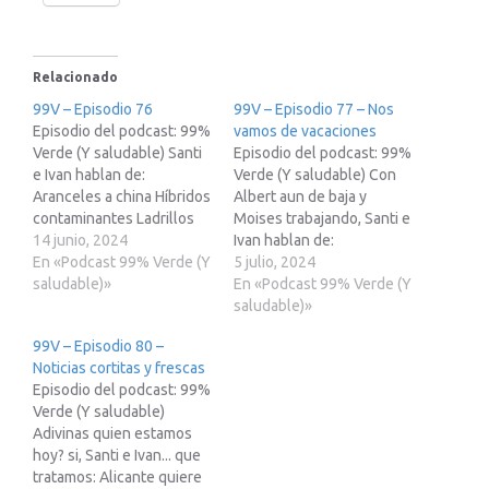
Relacionado
99V – Episodio 76
99V – Episodio 77 – Nos
Episodio del podcast: 99%
vamos de vacaciones
Verde (Y saludable) Santi
Episodio del podcast: 99%
e Ivan hablan de:
Verde (Y saludable) Con
Aranceles a china Híbridos
Albert aun de baja y
contaminantes Ladrillos
Moises trabajando, Santi e
ecologicos Tratamientos
14 junio, 2024
Ivan hablan de:
contra el cancer Terapias
En «Podcast 99% Verde (Y
Transplantes de "cacotas"
5 julio, 2024
génicas Unete al canal de
saludable)»
Esferas de luz Rivian y los
En «Podcast 99% Verde (Y
Telegram de la Red23
coches accesibles Moves
saludable)»
(Treki23 Undercover, 99%
III Aranceles a china Unete
99V – Episodio 80 –
Verde....):
al canal de Telegram de la
Noticias cortitas y frescas
https://t.me/red23es Te
Red23 (Treki23
Episodio del podcast: 99%
pasamos otros enlaces de
Undercover, 99%
Verde (Y saludable)
referidos: Enlace de
Verde....):
Adivinas quien estamos
referido ae octopus:
https://t.me/red23es Te…
hoy? si, Santi e Ivan... que
https://www.treki23.com/
tratamos: Alicante quiere
octopus…