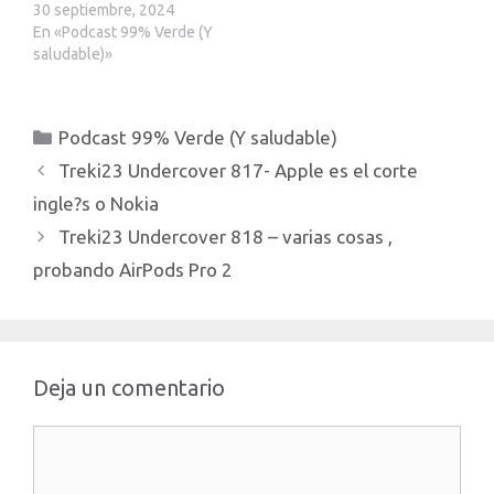
ser un hub energetico
30 septiembre, 2024
Mallorca logra juntar
En «Podcast 99% Verde (Y
hidrogeno con gas Las
saludable)»
centrales nucleares
solucionara o no el alto
consumo de IA? Unete al
Categorías
Podcast 99% Verde (Y saludable)
canal de Telegram de la
Red23 (Treki23
Treki23 Undercover 817- Apple es el corte
Undercover,…
ingle?s o Nokia
Treki23 Undercover 818 – varias cosas ,
probando AirPods Pro 2
Deja un comentario
Comentario