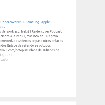
 Undercover 813- Samsung , Apple,
pp,,
o del podcast: Treki23 Undercover Podcast
ciente a la Red23, mas info en Telegram
/t.me/red23esAdemas te paso otros enlaces
ridos:Enlace de referido ae octopus:
ki23.com/octopusEnlace de afiliados de
: https://www.treki23.com/amazonEnlace
to, 2024
iados de Meta Quest:
dcast»
/www.treki23.com/metaquestLibro saca
 a tu Apple Watch (volumen 2):
/www.treki23.com/libroapplewatch Escuchar
o en tu…