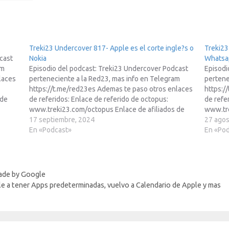
Treki23 Undercover 817- Apple es el corte ingle?s o
Treki23
cast
Nokia
Whatsa
am
Episodio del podcast: Treki23 Undercover Podcast
Episodi
laces
perteneciente a la Red23, mas info en Telegram
pertene
https://t.me/red23es Ademas te paso otros enlaces
https:/
 de
de referidos: Enlace de referido de octopus:
de refe
lace
www.treki23.com/octopus Enlace de afiliados de
www.tre
Amazon: https://www.treki23.com/amazon Enlace
17 septiembre, 2024
Amazon
27 agos
a
de afiliados de Meta Quest:
En «Podcast»
de afil
En «Po
https://www.treki23.com/metaqu... Libro saca
https:/
cuchar
partido a tu Apple Watch (volumen 2):…
partido
https:/
episodi
ade by Google
e a tener Apps predeterminadas, vuelvo a Calendario de Apple y mas