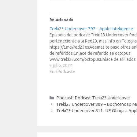
Relacionado
Treki23 Undercover 797 – Apple Inteligence
Episodio del podcast: Treki23 Undercover Pod
perteneciente a la Red23, mas info en Telegr
https://t.me/red23esAdemas te paso otros en
de referidos:Enlace de referido ae octopus:
www.treki23.com/octopusEnlace de afiliados
Amazon: https://www.treki23.com/amazonEn
3 julio, 2024
de afiliados de Meta Quest:
En «Podcast»
https://www.treki23.com/metaquestLibro sac
partido a tu Apple Watch (volumen 2):
https://www.treki23.com/libroapplewatch Es
episodio en tu…
Categorías
Podcast
,
Podcast Treki23 Undercover
Treki23 Undercover 809 – Bochornoso M
Treki23 Undercover 811- UE Obliga a Appl