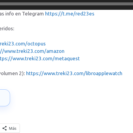
as info en Telegram
https://t.me/red23es
eridos:
reki23.com/octopus
://www.treki23.com/amazon
ttps://www.treki23.com/metaquest
(volumen 2):
https://www.treki23.com/libroapplewatch
→
Más