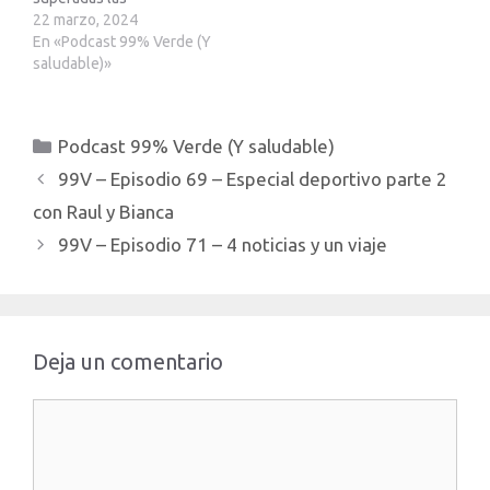
adversidades bacterianas!
22 marzo, 2024
vuelve... Albert y se une a
En «Podcast 99% Verde (Y
Ivan y Santi para hablar de:
saludable)»
Skoda anuncia que hara
coche por 25000€ (otro
mas a la lista) Peugeot
Categorías
Podcast 99% Verde (Y saludable)
amplia garantia a sus
electricos (y mete letra…
99V – Episodio 69 – Especial deportivo parte 2
con Raul y Bianca
99V – Episodio 71 – 4 noticias y un viaje
Deja un comentario
Comentario