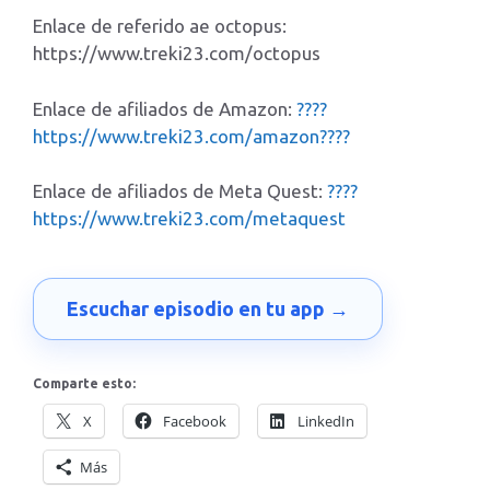
Enlace de referido ae octopus:
https://www.treki23.com/octopus
Enlace de afiliados de Amazon:
????
https://www.treki23.com/amazon????
Enlace de afiliados de Meta Quest:
????
https://www.treki23.com/metaquest
Escuchar episodio en tu app →
Comparte esto:
X
Facebook
LinkedIn
Más