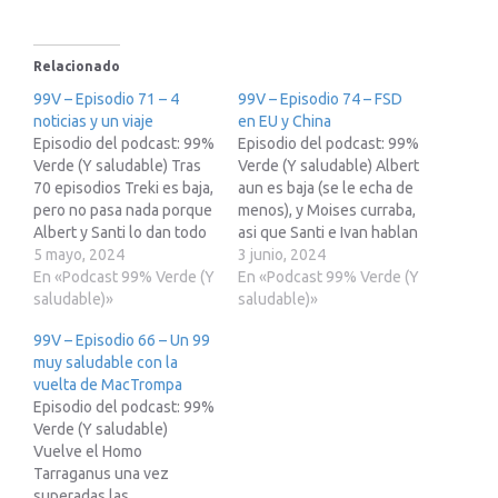
Relacionado
99V – Episodio 71 – 4
99V – Episodio 74 – FSD
noticias y un viaje
en EU y China
Episodio del podcast: 99%
Episodio del podcast: 99%
Verde (Y saludable) Tras
Verde (Y saludable) Albert
70 episodios Treki es baja,
aun es baja (se le echa de
pero no pasa nada porque
menos), y Moises curraba,
Albert y Santi lo dan todo
asi que Santi e Ivan hablan
en este episodio 71
5 mayo, 2024
solitos de: Tesla FSD
3 junio, 2024
hablando de: Enzima
En «Podcast 99% Verde (Y
llegara pronto a China y
En «Podcast 99% Verde (Y
Transforma Sangre A y B
saludable)»
poco despues a Europa
saludable)»
en Tipo O Universalmente
Unete al canal de
99V – Episodio 66 – Un 99
Compatible Llegan los
Telegram de la Red23
muy saludable con la
primeros bioimplantes
(Treki23 Undercover, 99%
vuelta de MacTrompa
para pacientes con infarto
Verde....):…
Episodio del podcast: 99%
de…
Verde (Y saludable)
Vuelve el Homo
Tarraganus una vez
superadas las