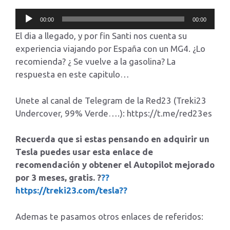
Reproductor
00:00
00:00
de
El dia a llegado, y por fin Santi nos cuenta su
audio
experiencia viajando por España con un MG4. ¿Lo
recomienda? ¿ Se vuelve a la gasolina? La
respuesta en este capitulo…
Unete al canal de Telegram de la Red23 (Treki23
Undercover, 99% Verde….): https://t.me/red23es
Recuerda que si estas pensando en adquirir un
Tesla puedes usar esta enlace de
recomendación y obtener el Autopilot mejorado
por 3 meses, gratis. ?
??
https://treki23.com/tesla??
Ademas te pasamos otros enlaces de referidos: