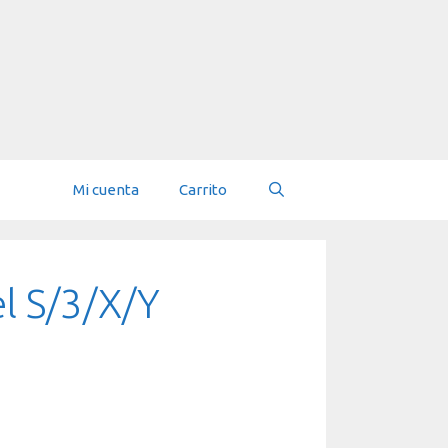
Mi cuenta
Carrito
l S/3/X/Y