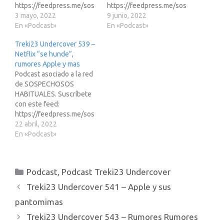
https://feedpress.me/sos
https://feedpress.me/sos
pechososhabitualesEnlac
3 mayo, 2022
pechososhabitualesEnlac
9 junio, 2022
e de afiliados de Amazon:
En «Podcast»
e de afiliados de Amazon:
En «Podcast»
https://www.treki23.com/
https://www.treki23.com/
Treki23 Undercover 539 –
amazonLibro saca partido
amazonLibro saca partido
Netflix “se hunde”,
a tu Apple Watch
a tu Apple Watch
rumores Apple y mas
(volumen 2):
(volumen 2):
Podcast asociado a la red
https://www.treki23.c...
https://www.treki23.c...
de SOSPECHOSOS
HABITUALES. Suscríbete
con este feed:
https://feedpress.me/sos
pechososhabitualesEnlac
22 abril, 2022
e de afiliados de Amazon:
En «Podcast»
https://www.treki23.com/
amazonLibro saca partido
a tu Apple Watch
Categorías
Podcast
,
Podcast Treki23 Undercover
(volumen 2):
https://www.treki23.c...
Treki23 Undercover 541 – Apple y sus
pantomimas
Treki23 Undercover 543 – Rumores Rumores