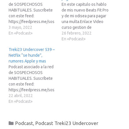
de SOSPECHOSOS
En este capitulo os hablo
HABITUALES. Suscríbete
de mis nuevo Beats Fit Pro
con este feed:
y de mi odisea para pagar
https://feedpress.me/sos
una multa.Enlace Video
pechososhabitualesEnlac
3 mayo, 2022
curso gestion de
e de afiliados de Amazon:
En «Podcast»
proyectos:
26 febrero, 2022
https://www.treki23.com/
https://youtu.be/sbLFCVX
En «Podcast»
amazonLibro saca partido
IQ-YPodcast asociado a la
Treki23 Undercover 539 –
a tu Apple Watch
red de SOSPECHOSOS
Netflix “se hunde”,
(volumen 2):
HABITUALES. Suscríbete
rumores Apple y mas
https://www.treki23.c...
con este feed:
Podcast asociado a la red
https://feedpre...
de SOSPECHOSOS
HABITUALES. Suscríbete
con este feed:
https://feedpress.me/sos
pechososhabitualesEnlac
22 abril, 2022
e de afiliados de Amazon:
En «Podcast»
https://www.treki23.com/
amazonLibro saca partido
a tu Apple Watch
Categorías
Podcast
,
Podcast Treki23 Undercover
(volumen 2):