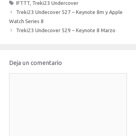
https://www.treki23.c...
Etiquetas
IFTTT
,
Treki23 Undercover
Treki23 Undecover 527 – Keynote 8m y Apple
Watch Series 8
Treki23 Undecover 529 – Keynote 8 Marzo
Deja un comentario
Comentario