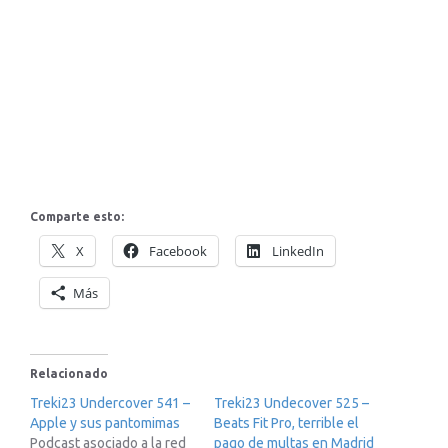
Comparte esto:
X
Facebook
LinkedIn
Más
Relacionado
Treki23 Undercover 541 –
Treki23 Undecover 525 –
Apple y sus pantomimas
Beats Fit Pro, terrible el
Podcast asociado a la red
pago de multas en Madrid