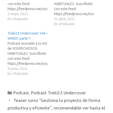
con este feed:
HABITUALES. Suscríbete
https://feedpress.me/sos
con este feed:
pechososhabitualesEnlac
3 mayo, 2022
https://feedpress.me/sos
e de afiliados de Amazon:
En «Podcast»
pechososhabitualesEnlac
22 abril, 2022
https://www.treki23.com/
e de afiliados de Amazon:
En «Podcast»
amazonLibro saca partido
https://www.treki23.com/
Treki23 Undercover 544 –
a tu Apple Watch
amazonLibro saca partido
WWDC parte 1
(volumen 2):
a tu Apple Watch
Podcast asociado a la red
https://www.treki23.c...
(volumen 2):
de SOSPECHOSOS
https://www.treki23.c...
HABITUALES. Suscríbete
con este feed:
https://feedpress.me/sos
pechososhabitualesEnlac
9 junio, 2022
e de afiliados de Amazon:
En «Podcast»
https://www.treki23.com/
amazonLibro saca partido
a tu Apple Watch
Categorías
Podcast
,
Podcast Treki23 Undercover
(volumen 2):
https://www.treki23.c...
Teaser curso “Gestiona tu proyecto de forma
productiva y eficiente”, recomendable ver hasta el