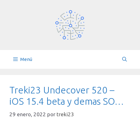
Saltar
al
contenido
Menú
Treki23 Undecover 520 –
iOS 15.4 beta y demas SO…
29 enero, 2022
por
treki23