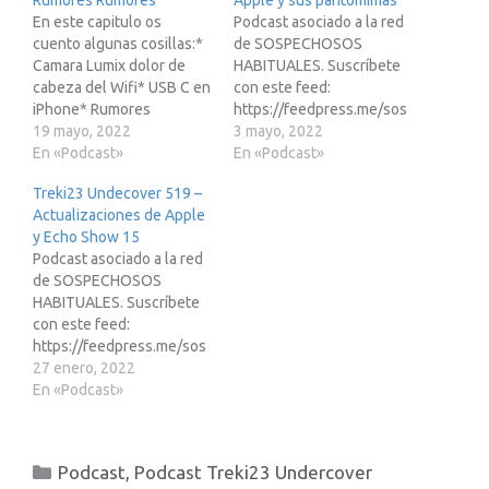
Rumores Rumores
Apple y sus pantomimas
En este capitulo os
Podcast asociado a la red
cuento algunas cosillas:*
de SOSPECHOSOS
Camara Lumix dolor de
HABITUALES. Suscríbete
cabeza del Wifi* USB C en
con este feed:
iPhone* Rumores
https://feedpress.me/sos
pantallas iPhones futuros
19 mayo, 2022
pechososhabitualesEnlac
3 mayo, 2022
(Martin)* Roadmap betas*
En «Podcast»
e de afiliados de Amazon:
En «Podcast»
Actualizaciones remotas
https://www.treki23.com/
Treki23 Undecover 519 –
de disposistosPodcast
amazonLibro saca partido
Actualizaciones de Apple
asociado a la red de
a tu Apple Watch
y Echo Show 15
SOSPECHOSOS
(volumen 2):
Podcast asociado a la red
HABITUALES. ...
https://www.treki23.c...
de SOSPECHOSOS
HABITUALES. Suscríbete
con este feed:
https://feedpress.me/sos
pechososhabitualesEnlac
27 enero, 2022
e de afiliados de Amazon:
En «Podcast»
https://www.treki23.com/
amazonLibro saca partido
a tu Apple Watch
Categorías
Podcast
,
Podcast Treki23 Undercover
(volumen 2):