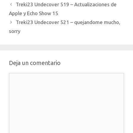
https://www.treki23.c...
Treki23 Undecover 519 – Actualizaciones de
Apple y Echo Show 15
Treki23 Undecover 521 – quejandome mucho,
sorry
Deja un comentario
Comentario