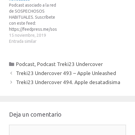
Podcast asociado a la red
http://treki23.com/tesla
de SOSPECHOSOS
Enlace para apuntarte a
HABITUALES. Suscríbete
Mike”s Academy:
con este feed:
https://treki23.com/mikes
https://feedpress.me/sos
Ademas te paso otros
pechososhabitualesEnlac
15 noviembre, 2019
enlaces de referidos:…
e de afiliados de Amazon:
Entrada similar
https://www.amazon.es/?
tag=tecnoypodcade-
21&linkCode=ur1Libro
Categorías
Podcast
,
Podcast Treki23 Undercover
saca partido a tu Apple
Watch https://...
Treki23 Undercover 493 – Apple Unleashed
Treki23 Undercover 494. Apple desatadisima
Deja un comentario
Comentario