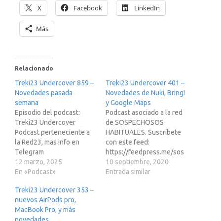
X
Facebook
LinkedIn
Más
Relacionado
Treki23 Undercover 859 –
Treki23 Undercover 401 –
Novedades pasada
Novedades de Nuki, Bring!
semana
y Google Maps
Episodio del podcast:
Podcast asociado a la red
Treki23 Undercover
de SOSPECHOSOS
Podcast perteneciente a
HABITUALES. Suscríbete
la Red23, mas info en
con este feed:
Telegram
https://feedpress.me/sos
https://t.me/red23es Si
12 marzo, 2025
pechososhabitualesEnlac
10 septiembre, 2020
estas pensando en
En «Podcast»
e de afiliados de Amazon:
Entrada similar
adquirir un Tesla te paso
https://www.amazon.es/?
Treki23 Undercover 353 –
mi enlace de
tag=tecnoypodcade-
nuevos AirPods pro,
recomendación para que
21&linkCode=ur1Libro
MacBook Pro, y más
pueda obtener 250€ de
saca partido a tu Apple
novedades
descuento.
Watch https://...