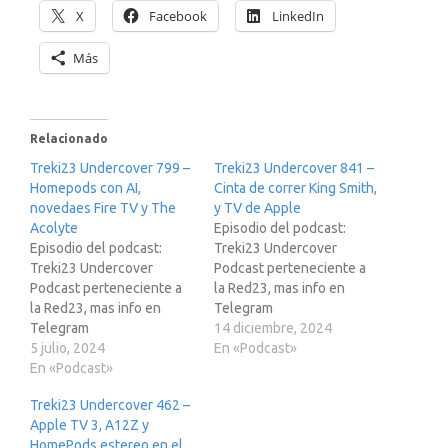
X
Facebook
LinkedIn
Más
Relacionado
Treki23 Undercover 799 –
Treki23 Undercover 841 –
Homepods con AI,
Cinta de correr King Smith,
novedaes Fire TV y The
y TV de Apple
Acolyte
Episodio del podcast:
Episodio del podcast:
Treki23 Undercover
Treki23 Undercover
Podcast perteneciente a
Podcast perteneciente a
la Red23, mas info en
la Red23, mas info en
Telegram
Telegram
https://t.me/red23esSi
14 diciembre, 2024
https://t.me/red23esAde
5 julio, 2024
estas pensando en
En «Podcast»
mas te paso otros enlaces
En «Podcast»
adquirir un Tesla te paso
de referidos:Enlace de
mi enlace de
Treki23 Undercover 462 –
referido ae octopus:
recomendación para que
Apple TV 3, A12Z y
www.treki23.com/octopu
pueda obtener 250€ de
HomePods estereo en el
sEnlace de afiliados de
descuento.