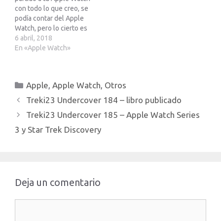
con todo lo que creo, se
podía contar del Apple
Watch, pero lo cierto es
que muchas veces
6 abril, 2018
enfrentarse a un libro de
En «Apple Watch»
casi 300 paginas puede
dar un poco de vértigo.
Dentro del libro hablo de
Categorías
Apple
,
Apple Watch
,
Otros
aplicaciones, de esferas,
…
Treki23 Undercover 184 – libro publicado
Treki23 Undercover 185 – Apple Watch Series
3 y Star Trek Discovery
Deja un comentario
Comentario