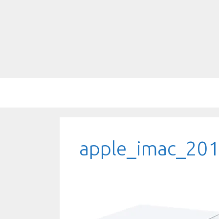
Saltar
al
contenido
apple_imac_201