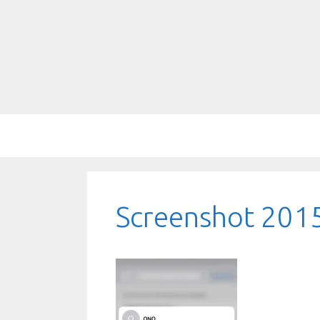
Saltar
al
contenido
Screenshot 201