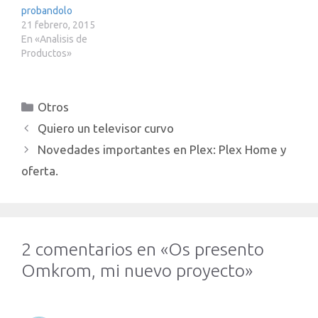
probandolo
este post lo haga desde
21 febrero, 2015
un enfoque muy…
En «Analisis de
Productos»
Categorías
Otros
Quiero un televisor curvo
Novedades importantes en Plex: Plex Home y
oferta.
2 comentarios en «Os presento
Omkrom, mi nuevo proyecto»