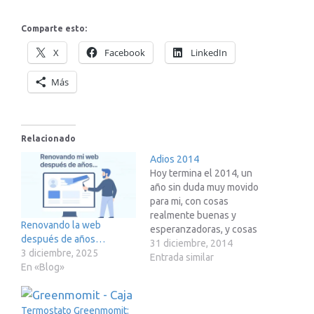
Comparte esto:
X
Facebook
LinkedIn
Más
Relacionado
Adios 2014
Hoy termina el 2014, un
año sin duda muy movido
para mi, con cosas
realmente buenas y
Renovando la web
esperanzadoras, y cosas
después de años…
realmente nefastas. Dado
31 diciembre, 2014
3 diciembre, 2025
que aunque hablo
Entrada similar
En «Blog»
generalmente de
tecnología, este no deja
de ser un blog personal,
Termostato Greenmomit:
me vais a permitir que