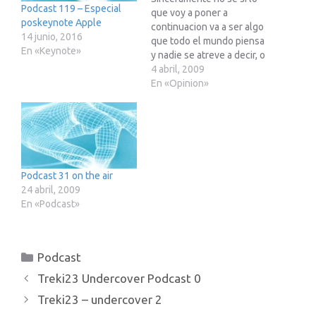
Podcast 119 – Especial
que voy a poner a
poskeynote Apple
continuacion va a ser algo
14 junio, 2016
que todo el mundo piensa
En «Keynote»
y nadie se atreve a decir, o
bien algo que me va a
4 abril, 2009
hacer quedar como un
En «Opinion»
borde y que nadie
comparte, pero me
arriesgare y solo espero
que nadie…
Podcast 31 on the air
24 abril, 2009
En «Podcast»
Categorías
Podcast
Treki23 Undercover Podcast 0
Treki23 – undercover 2