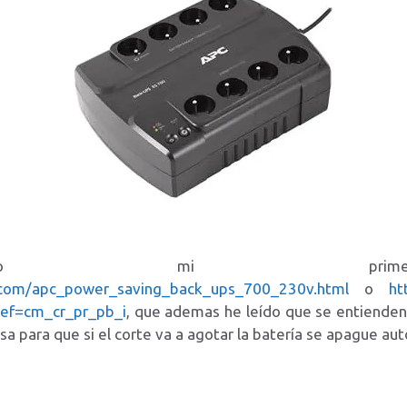
to mi primeras
com/apc_power_saving_back_ups_700_230v.html
o
ht
ef=cm_cr_pr_pb_i
, que ademas he leído que se entiende
sa para que si el corte va a agotar la batería se apague a