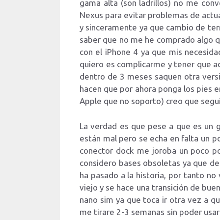
gama alta (son ladrillos) no me con
Nexus para evitar problemas de actua
y sinceramente ya que cambio de term
saber que no me he comprado algo qu
con el iPhone 4 ya que mis necesid
quiero es complicarme y tener que a
dentro de 3 meses saquen otra versi
hacen que por ahora ponga los pies e
Apple que no soporto) creo que segu
La verdad es que pese a que es un g
están mal pero se echa en falta un po
conector dock me joroba un poco por
considero bases obsoletas ya que des
ha pasado a la historia, por tanto n
viejo y se hace una transición de bu
nano sim ya que toca ir otra vez a q
me tirare 2-3 semanas sin poder usar 