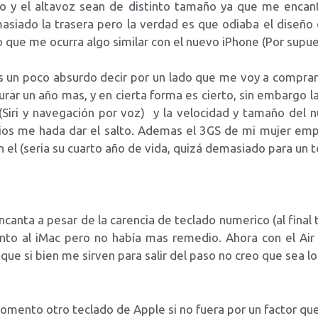
cro y el altavoz sean de distinto tamaño ya que me encanta
iado la trasera pero la verdad es que odiaba el diseño 
 que me ocurra algo similar con el nuevo iPhone (Por supu
 un poco absurdo decir por un lado que me voy a compra
urar un año mas, y en cierta forma es cierto, sin embargo 
 (Siri y navegación por voz) y la velocidad y tamaño de
os me hada dar el salto. Ademas el 3GS de mi mujer emp
el (seria su cuarto año de vida, quizá demasiado para un te
ncanta a pesar de la carencia de teclado numerico (al fina
to al iMac pero no había mas remedio. Ahora con el Air
ue si bien me sirven para salir del paso no creo que sea lo 
mento otro teclado de Apple si no fuera por un factor que