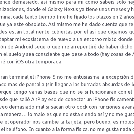
vence demasiado, así mismo para mi como sabeis solo ha
lizaciones, donde el Galaxy Nexus ya tiene unos meses y h
inal cada tanto tiempo (me he fijado los plazos en 2 años
e ya este obsoleto. Asi mismo me he dado cuenta que rea
ades están totalmente cubiertas por el así que digamos 
daptar mi ecosistema de nuevo a un entorno mixto donde 
ón de Android seguro que me arrepentiré de haber dicho e
n el suelo y sea consciente que pese a todo (hay cosas de
iré con iOS otra temporada.
ran terminal,el iPhone 5 no me entusiasma a excepción d
co mas de pantalla (sin llegar a las burradas absurdas de 
que tengo varias bases que no se si funcionaran con el
de que salió AirPlay eso de conectar un iPhone físicamen
o veo demasiado mal si sacan otro dock con funciones avanz
ena manera… lo malo es que no esta siendo así y no me gus
ue el operador nos cambie la tarjeta, pero bueno, es mole
el teléfono. En cuanto a la forma física, no me gusta nada 