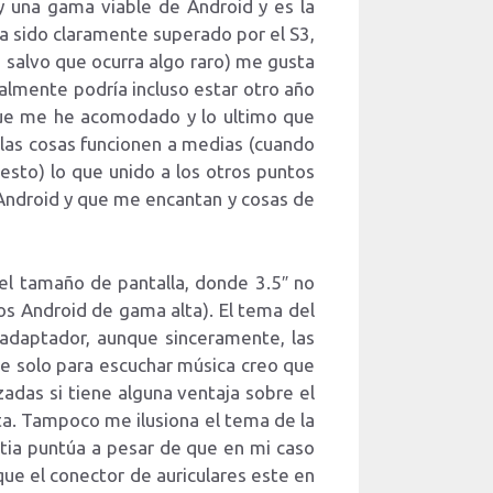
y una gama viable de Android y es la
a sido claramente superado por el S3,
 salvo que ocurra algo raro) me gusta
lmente podría incluso estar otro año
que me he acomodado y lo ultimo que
las cosas funcionen a medias (cuando
sto) lo que unido a los otros puntos
 Android y que me encantan y cosas de
el tamaño de pantalla, donde 3.5″ no
los Android de gama alta). El tema del
 adaptador, aunque sinceramente, las
te solo para escuchar música creo que
adas si tiene alguna ventaja sobre el
ta. Tampoco me ilusiona el tema de la
stia puntúa a pesar de que en mi caso
que el conector de auriculares este en