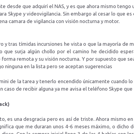
nte desde que adquirí el NAS, y es que ahora mismo tengo 
ra Skype y videovigilancia. Sin embargo al cesar lo que es 
na camara de vigilancia con visión nocturna y motor.
ro y tras tímidas incursiones he vista o que la mayoría de
o que surja algún chollo por el camino he decidido espe
 forma remota y su visión nocturna. Y por supuesto que s
o ninguna en la lista pero se aceptan sugerencias
ini de la tarea y tenerlo encendido únicamente cuando lo va
(en caso de recibir alguna ya me avisa el teléfono Skype q
ack)
to, es una desgracia pero es así de triste. Ahora mismo 
ignifica que me duraran unos 4-6 meses máximo, o dicho de
isco. Con la compra inicial llene 3 de las 4 bahías con lo