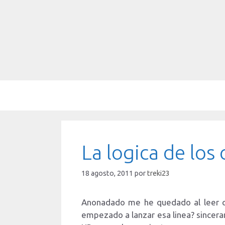
Saltar
al
contenido
La logica de los
18 agosto, 2011
por
treki23
Anonadado me he quedado al leer
empezado a lanzar esa linea? sincer