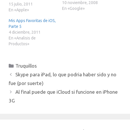
segundo capítulo del
10 noviembre, 2008
15 julio, 2011
curso de XP (que espero
En «Google»
En «Apple»
publicar hoy o mañana si
me da tiempo a editarlo) y
Mis Apps Favoritas de iOS,
un catarro que me esta
Parte 5
machacando desde hace
4 diciembre, 2011
unos días, vuelvo a
En «Analisis de
postear…
Productos»
Categorías
Truquillos
Skype para iPad, lo que podria haber sido y no
fue (por suerte)
Al final puede que iCloud si funcione en iPhone
3G